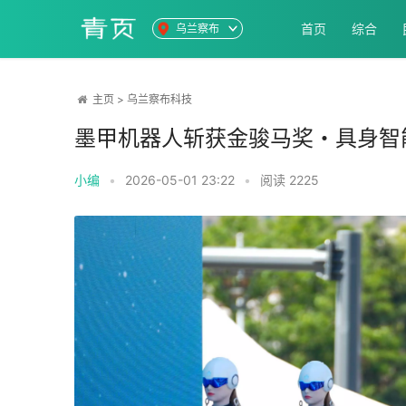
首页
综合
乌兰察布
主页
>
乌兰察布科技
墨甲机器人斩获金骏马奖・具身智
小编
•
2026-05-01 23:22
•
阅读
2225