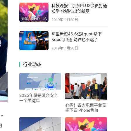
科技晚报：京东PLUS会员打通
知乎 软银推出创新基
2019年11月20日
阿里斥资46.6亿&quot;拿下
&quot;申通 韵达也不远了
2019年11月20日
行业动态
2025年将是融合安全
一个关键年
心痛！各大电商平台竞
相下调iPhone售价
・
有