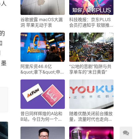
器人
谷歌披露 macOS大漏
科技晚报：京东PLUS
洞 苹果无动于衷
会员打通知乎 软银推
出创新基
的
和
创
。墨
阿里斥资46.6亿
“公地的悲剧”陷阱与共
&quot;拿下&quot;申通
享单车的“末日黄昏”
韵达也不远了
昔日同样辉煌的A站和
随着优酷关闭前台播放
B站，今日为何一个河
量，流量时代也走向尾
东一个
牙