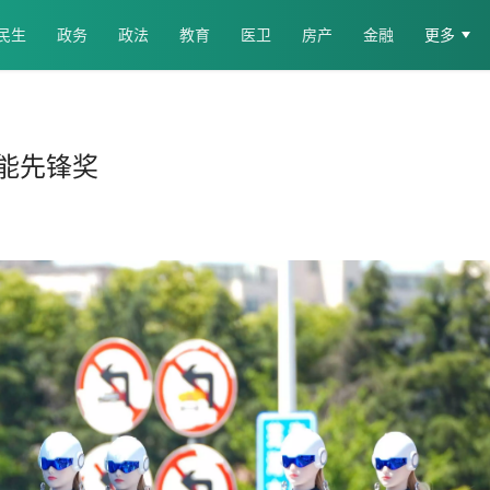
民生
政务
政法
教育
医卫
房产
金融
更多
能先锋奖