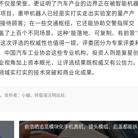
不仅是荣誉，更证明了汽车产业的边界正在被智能机
的项目，墨甲机器人已经是实打实走出实验室的量产产
情接待顾客；在一些交通枢纽，它还能协助交警指挥交
盖了上百个不同场景。这种“能落地、可复制、有前景”
 这次评选的权威性也值得一提。评委团分为专家评委
、中国汽车工业协会这些专业机构，投资人则是复星
业视角加上资本眼光，让评选结果既权威又有公信力
领域实打实的技术突破和商业化成果。
。发布者：小编，转载请注明出处：
俞浩晒追觅模块化手机真机，镜头模组、后盖都能拆