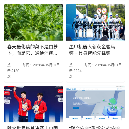
春天最化痰的菜不是白萝
墨甲机器人斩获金骏马
卜，而是它，通便消痰又
奖・具身智能先锋奖
祛湿
点
时间：2026年05月01日
点
时间：2026年05月01日
击:2120
击:2224
次
次
跳水世界杯总决赛｜中国
“融合安全”重新定义“安全