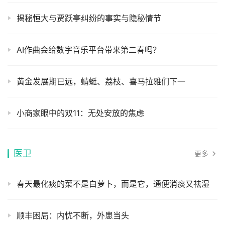
揭秘恒大与贾跃亭纠纷的事实与隐秘情节
AI作曲会给数字音乐平台带来第二春吗？
黄金发展期已远，蜻蜓、荔枝、喜马拉雅们下一
小商家眼中的双11：无处安放的焦虑
医卫
更多
春天最化痰的菜不是白萝卜，而是它，通便消痰又祛湿
顺丰困局：内忧不断，外患当头