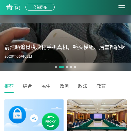
乌兰察布
俞浩晒追觅模块化手机真机，镜头模组、后盖都能拆
2026年05月02日
推荐
综合
民生
政务
政法
教育