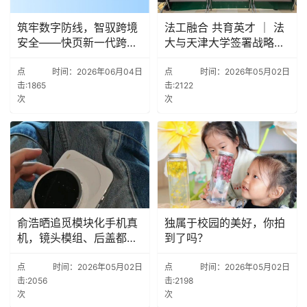
筑牢数字防线，智驭跨境
法工融合 共育英才 ｜ 法
安全——快页新一代跨境
大与天津大学签署战略合
VPN监测系统
作协议
点
时间：2026年06月04日
点
时间：2026年05月02日
击:1865
击:2122
次
次
俞浩晒追觅模块化手机真
独属于校园的美好，你拍
机，镜头模组、后盖都能
到了吗？
拆
点
时间：2026年05月02日
点
时间：2026年05月02日
击:2056
击:2198
次
次