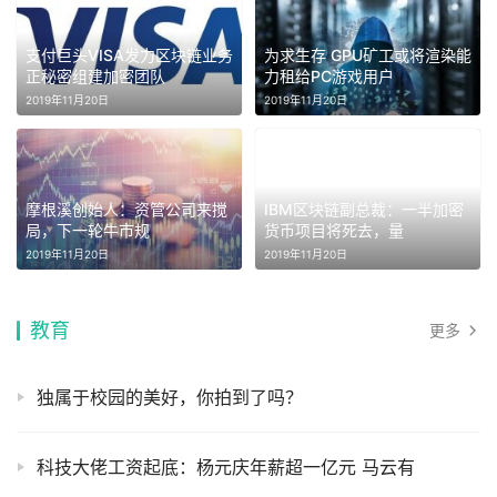
支付巨头VISA发力区块链业务
为求生存 GPU矿工或将渲染能
正秘密组建加密团队
力租给PC游戏用户
2019年11月20日
2019年11月20日
摩根溪创始人：资管公司来搅
IBM区块链副总裁：一半加密
局，下一轮牛市规
货币项目将死去，量
2019年11月20日
2019年11月20日
教育
更多
独属于校园的美好，你拍到了吗？
科技大佬工资起底：杨元庆年薪超一亿元 马云有