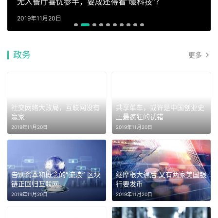
无人餐厅喜忧参半，要成还得看“暖科技”？
2019年11月20日
政务
更多
社交网络大败局，互联网没有
共享单车，或许是中国创业史
赢家
上最疯狂的试错
2019年11月20日
2019年11月20日
告别资本和概念的“流浪” 区块
继摩根大通后 又有两家美国银
链正回归互联网
行要发币
2019年11月20日
2019年11月20日