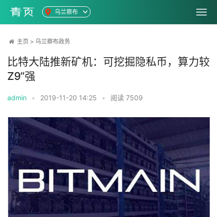
乌兰察布
主页
>
乌兰察布政务
比特大陆推新矿机：可挖掘隐私币，算力较
Z9“强
admin
•
2019-11-20 14:25
•
阅读
7509