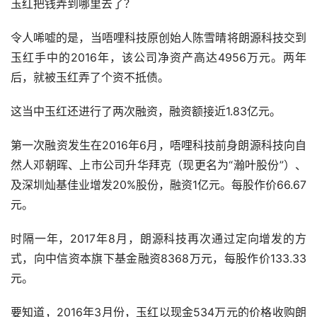
玉红把钱弄到哪里去了？
令人唏嘘的是，当唔哩科技原创始人陈雪晴将朗源科技交到
玉红手中的2016年，该公司净资产高达4956万元。两年
后，就被玉红弄了个资不抵债。
这当中玉红还进行了两次融资，融资额接近1.83亿元。
第一次融资发生在2016年6月，唔哩科技前身朗源科技向自
然人邓朝晖、上市公司升华拜克（现更名为“瀚叶股份”）、
及深圳灿基佳业增发20%股份，融资1亿元。每股作价66.67
元。
时隔一年，2017年8月，朗源科技再次通过定向增发的方
式，向中信资本旗下基金融资8368万元，每股作价133.33
元。
要知道，2016年3月份，玉红以现金534万元的价格收购朗