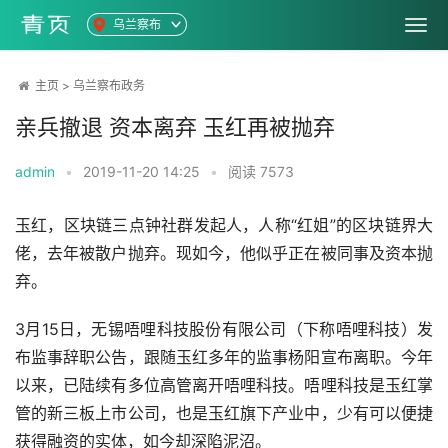
乌兰察布
主页
>
乌兰察布政务
亲兵撤退 资本离弃 玉红再被抛弃
admin
•
2019-11-20 14:25
•
阅读
7573
玉红，区块链三点钟社群发起人，人称“红姐”的区块链界大
佬，去年被散户抛弃。现如今，他似乎正在被同事及资本抛
弃。
3月15日，无锡唔哩科技股份有限公司（下称唔哩科技）发
布监事辞职公告，跟随玉红多年的监事杨阳宣布离职。今年
以来，已陆续有多位高管离开唔哩科技。唔哩科技是玉红掌
管的新三板上市公司，也是玉红旗下产业中，少有可以便捷
获得融资的实体，如今却深陷泥沼。