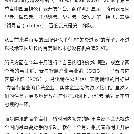
Forrester最新发布的《The Forrester Wave：2018年第三
季度中国全栈公有云开发平台厂商评测》显示，腾讯云与阿
里云、微软云、亚马逊云、华为云一起位居第一梯队，获评
“领导者”(Leaders)，百度云只是第二梯队。
从目前来看百度的云服务似乎有些“欠费过多”的样子，不过
以技术基因见长的百度倒也未必没有机会追赶AT。
腾讯方面在今年十月进行了自己的组织架构调整，成立了两
个新的事业群：云与智慧产业事业群（CSIG）、平台与内
容事业群（PCG）。马化腾在公开信中表明腾讯的目标是
“为各行各业的传统企业、实体企业提供‘数字接口’。虽然人
们的注意力更多地是放在产业互联网上，但“云”绝对是不容
忽视的一环。
面对腾讯的高举高打，暂时国内领先的阿里自然不会无视这
个国内最重要对手的举动。就在上个月，张勇宣布阿里开启