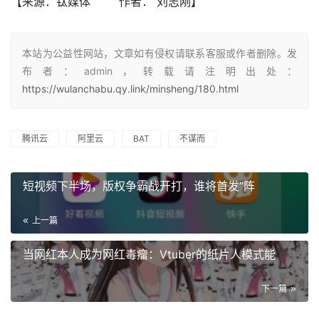
【来源：钛媒体        作者： 刘志刚】
本站为公益性网站，文章如有侵权请联系客服或作者删除。发
布者：admin，转载请注明出处：
https://wulanchabu.qy.link/minsheng/180.html
腾讯云
阿里云
BAT
不谋而
短视频下半场，版权争霸战开打，谁将首发“阵
上一篇
当网红本人成为网红毒瘤：Vtuber的纸片人模式能
下一篇