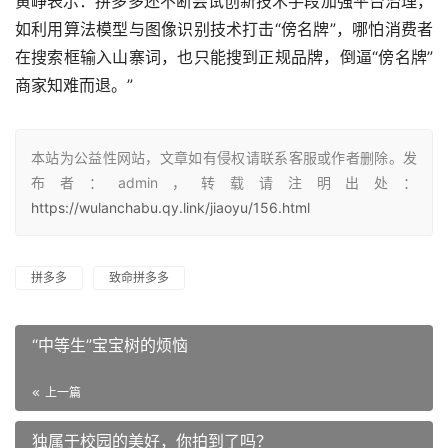
黄峥表示：拼多多还不断尝试创新技术手段加强平台治理，
如利用算法模型与图像识别技术打击“傍名牌”，哪怕消费者
在搜索框输入山寨词，也只能搜到正规品牌，倒逼“傍名牌”
商家知难而退。”
本站为公益性网站，文章如有侵权请联系客服或作者删除。发
布者：admin，转载请注明出处：
https://wulanchabu.qy.link/jiaoyu/156.html
拼多多
致命拼多多
“中等生”宝宝树的烦恼
上一篇
独属于校园的美好，你拍到了吗？