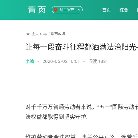
首页
综合
乌兰察布
主页
>
乌兰察布政法
让每一段奋斗征程都洒满法治阳光
小编
•
2026-05-02 10:01
•
阅读
1821
对千千万万普通劳动者来说，“五一”国际劳
法权益都能得到坚实守护。
维护劳动者合法权益，事关公平正义，连着千