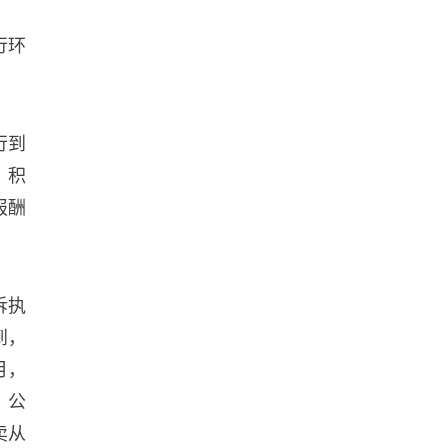
行环
行到
，积
报酬
诉执
到，
月，
、公
卖从