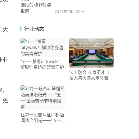
2026年05月02日
行业动态
广大
业业
“五一”禁毒citywalk！
解锁你身边的禁毒守护
法工融合 共育英才 ｜
法大与天津大学签署战
略合作协议
求，
、更
让每一段奋斗征程都洒
满法治阳光——“五一”
国际劳动节特别报道