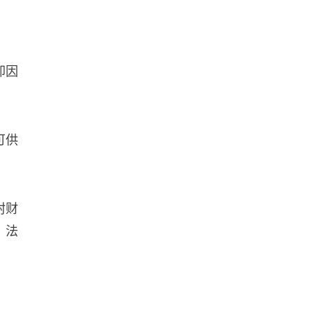
却因
可供
封财
。法