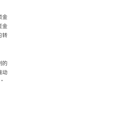
资金
证金
的转
制的
推动
”