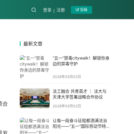
登录
注册
投稿
最新文章
“五一”禁毒citywalk！解锁你身
边的禁毒守护
2026年05月02日
法工融合 共育英才 ｜ 法大与
天津大学签署战略合作协议
项合
2026年05月02日
让每一段奋斗征程都洒满法治
阳光——“五一”国际劳动节特
别报道
量发