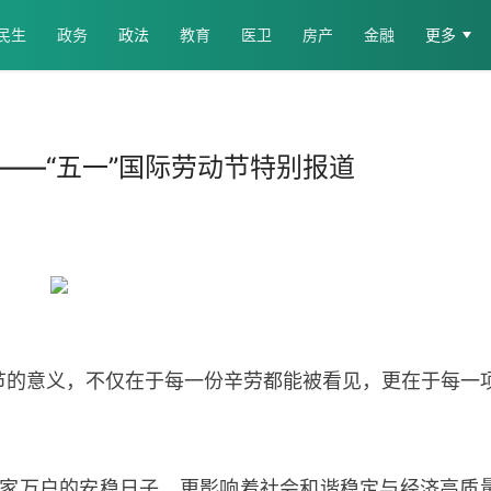
民生
政务
政法
教育
医卫
房产
金融
更多
——“五一”国际劳动节特别报道
动节的意义，不仅在于每一份辛劳都能被看见，更在于每一
家万户的安稳日子，更影响着社会和谐稳定与经济高质